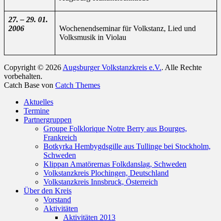
27. – 29. 01.
2006
Wochenendseminar für Volkstanz, Lied und
Volksmusik in Violau
Copyright © 2026
Augsburger Volkstanzkreis e.V.
. Alle Rechte
vorbehalten.
Catch Base von
Catch Themes
Nach
Aktuelles
oben
Termine
scrollen
Partnergruppen
Groupe Folklorique Notre Berry aus Bourges,
Frankreich
Botkyrka Hembygdsgille aus Tullinge bei Stockholm,
Schweden
Klippan Amatörernas Folkdanslag, Schweden
Volkstanzkreis Plochingen, Deutschland
Volkstanzkreis Innsbruck, Österreich
Über den Kreis
Vorstand
Aktivitäten
Aktivitäten 2013