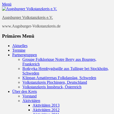
Menü
Augsburger Volkstanzkreis e.V.
www.Augsburger-Volkstanzkreis.de
Primäres Menü
Zum
Aktuelles
Inhalt
Termine
springen
Partnergruppen
Groupe Folklorique Notre Berry aus Bourges,
Frankreich
Botkyrka Hembygdsgille aus Tullinge bei Stockholm,
Schweden
Klippan Amatörernas Folkdanslag, Schweden
Volkstanzkreis Plochingen, Deutschland
Volkstanzkreis Innsbruck, Österreich
Über den Kreis
Vorstand
Aktivitäten
Aktivitäten 2013
Aktivitäten 2012